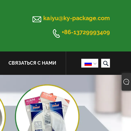

kaiyu@ky-package.com

+86-13729993409

СВЯЗАТЬСЯ С НАМИ
