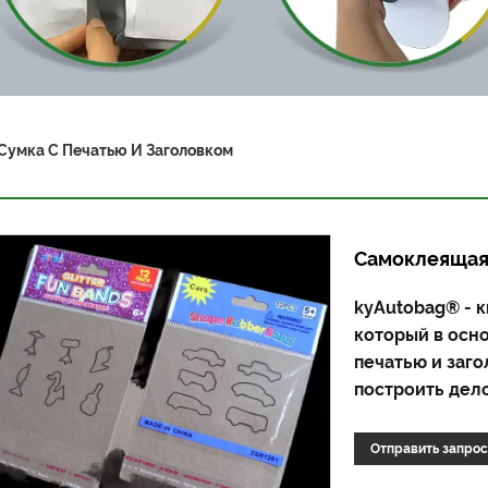
умка С Печатью И Заголовком
Самоклеящаяс
kyAutobag® - 
который в осн
печатью и заг
построить дел
Отправить запрос