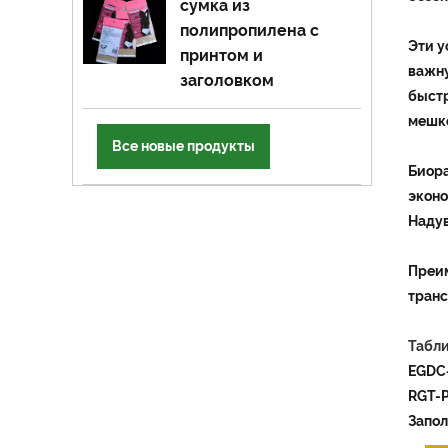
сумка из
полипропилена с
Эти у
принтом и
важну
заголовком
быстр
мешко
Все новые продукты
Биор
эконо
Надув
Преим
транс
Табли
EGDC-
RGT-
Запол