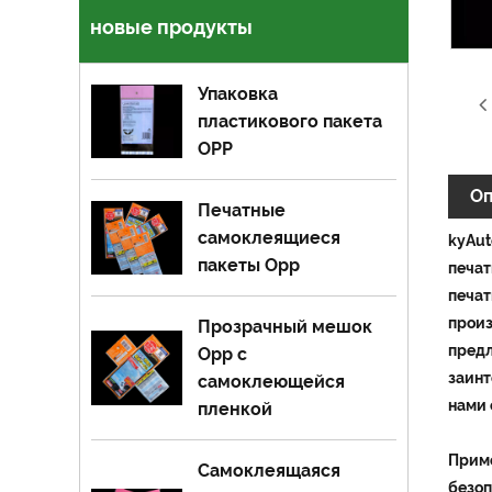
новые продукты
Упаковка
пластикового пакета
OPP
Оп
Печатные
самоклеящиеся
kyAut
пакеты Opp
печат
печат
произ
Прозрачный мешок
предл
Opp с
заинт
самоклеющейся
нами 
пленкой
Приме
Самоклеящаяся
безоп