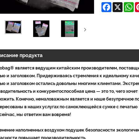
Facebook
X
W
исание продукта
obag® является ведущим китайским производителем, поставщи
ью и заголовком. Придерживаясь стремления к идеальному кач
ью и заголовком остались довольны многими клиентами. Экстре
водительность и конкурентоспособная цена — это то, чего хочет
ожить. Конечно, немаловажным является и наше безупречное п
ересованы в наших услугах по самоклеющейся сумке с печатью 
сейчас, мы ответим вам вовремя!
нение наполненных воздухом подушек безопасности экологичес
асности повышает производительность.