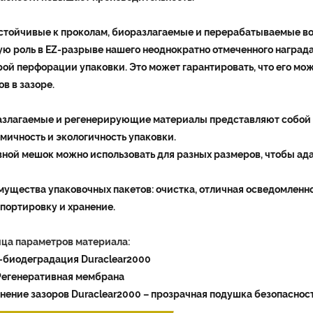
стойчивые к проколам, биоразлагаемые и перерабатываемые в
ю роль в EZ-разрыве нашего неоднократно отмеченного награда
ой перфорации упаковки. Это может гарантировать, что его мо
в в зазоре.
азлагаемые и регенерирующие материалы представляют собой
мичность и экологичность упаковки.
ной мешок можно использовать для разных размеров, чтобы ада
ущества упаковочных пакетов: очистка, отличная осведомленно
портировку и хранение.
ца параметров материала:
биодеградация Duraclear2000
Регенеративная мембрана
нение зазоров Duraclear2000 – прозрачная подушка безопасност