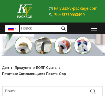

kaiyu@ky-package.com
+86-13729993409


Пер

>
Дом
>
Продукты
БОПП Сумка
>
Печатные Самоклеящиеся Пакеты Opp