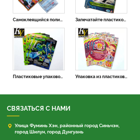
Самоклеящийся полиэтиленовый пакет Opp с заголовком
Запечатайте пластиковые пакеты-саше из алюминиевой фольги
Пластиковые упаковочные пакеты из алюминиевой фольги для игрушек
Упаковка из пластиковой фольги для коллекционных карточек, термосварка
СВЯЗАТЬСЯ С НАМИ

Улица Фуминь Хэн, районный город Синьчэн,
город Шилун, город Дунгуань