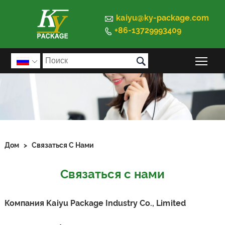

kaiyu@ky-package.com
+86-13729993409


Пер

Дом
>
Связаться С Нами
Связаться с нами
Компания Kaiyu Package Industry Co., Limited