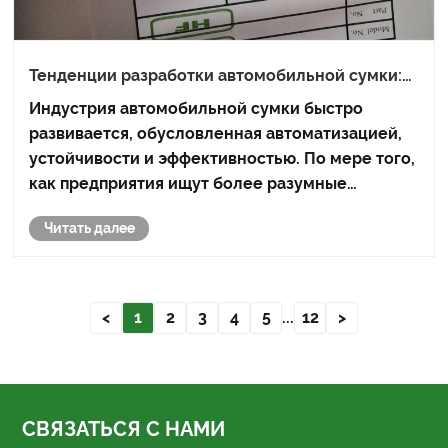
Тенденции разработки автомобильной сумки:
инновации в упаковочных решениях
Индустрия автомобильной сумки быстро
развивается, обусловленная автоматизацией,
устойчивости и эффективностью. По мере того,
как предприятия ищут более разумные
решения для упаковки, автоматические сумки
Читать далее
появились как изменение игры, предлагая
скорость, последовательность и экономию
средств. В этой ......
<
1
2
3
4
5
...
12
>
СВЯЗАТЬСЯ С НАМИ