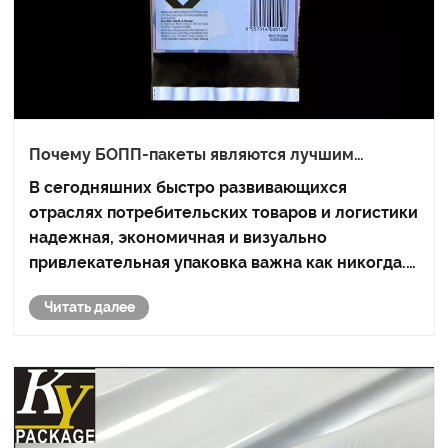
Почему БОПП-пакеты являются лучшим
выбором для современных упаковочных
В сегодняшних быстро развивающихся
решений?
отраслях потребительских товаров и логистики
надежная, экономичная и визуально
привлекательная упаковка важна как никогда.
Среди всех вариантов гибкой упаковки БОПП-
Читать далее
пакет выделяется как лучший продукт во
многих отраслях. В этой статье объясняется,
почему этот упако......