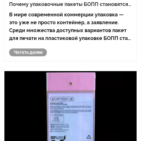
Почему упаковочные пакеты БОПП становятся
предпочтительным выбором для современной
В мире современной коммерции упаковка —
промышленной упаковки
это уже не просто контейнер, а заявление.
Среди множества доступных вариантов пакет
для печати на пластиковой упаковке БОПП стал
краеугольным камнем промышленной и
Читать далее
розничной упаковки. Но что именно делает эту
сумку такой особенной? В этой статье
рассматриваютс......