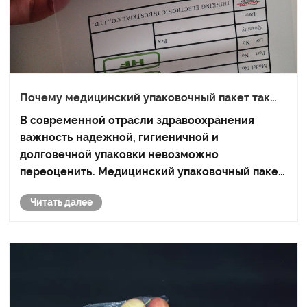
Почему медицинский упаковочный пакет так
важен для обеспечения безопасности и
В современной отрасли здравоохранения
стерильности в современном
важность надежной, гигиеничной и
здравоохранении?
долговечной упаковки невозможно
переоценить. Медицинский упаковочный пакет
служит защитным слоем между медицинскими
Читать далее
инструментами, фармацевтическими
препаратами и внешними загрязнителями. Это
гарантирует, что каждый предмет — от ......