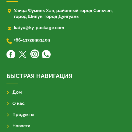

Улица Фуминь Хэн, районный город Синьчэн,
город Шилун, город Дунгуань

kaiyu@ky-package.com

+86-13729993409
БЫСТРАЯ НАВИГАЦИЯ
Дом
О нас
Продукты
Новости