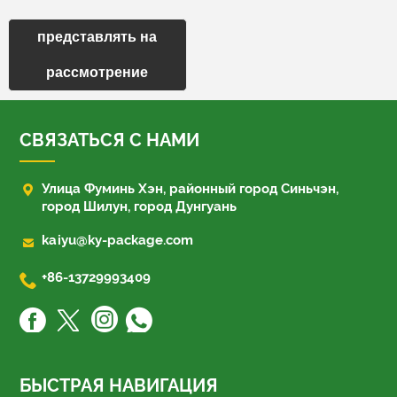
представлять на
рассмотрение
СВЯЗАТЬСЯ С НАМИ

Улица Фуминь Хэн, районный город Синьчэн,
город Шилун, город Дунгуань

kaiyu@ky-package.com

+86-13729993409
БЫСТРАЯ НАВИГАЦИЯ