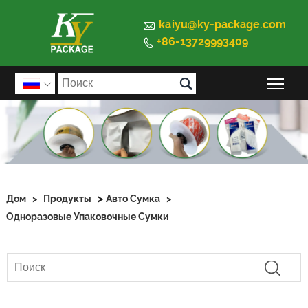

kaiyu@ky-package.com
+86-13729993409


Пер

>
Дом
>
Продукты
Авто Сумка
>
Одноразовые Упаковочные Сумки