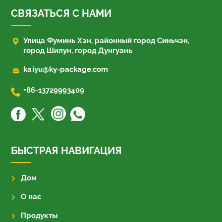
СВЯЗАТЬСЯ С НАМИ

Улица Фуминь Хэн, районный город Синьчэн,
город Шилун, город Дунгуань

kaiyu@ky-package.com

+86-13729993409
БЫСТРАЯ НАВИГАЦИЯ
Дом
О нас
Продукты