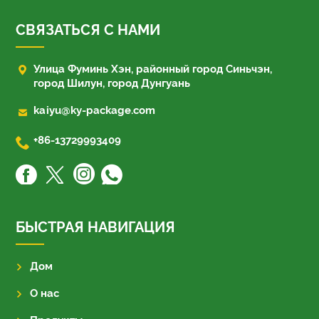
СВЯЗАТЬСЯ С НАМИ

Улица Фуминь Хэн, районный город Синьчэн,
город Шилун, город Дунгуань

kaiyu@ky-package.com

+86-13729993409
БЫСТРАЯ НАВИГАЦИЯ
Дом
О нас