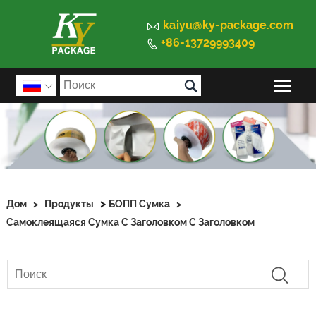

kaiyu@ky-package.com
+86-13729993409


Пер

>
Дом
>
Продукты
БОПП Сумка
>
Самоклеящаяся Сумка С Заголовком С Заголовком