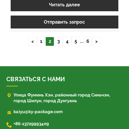
Читать далее
Отправить запрос
<
1
2
3
4
5
...
6
>
СВЯЗАТЬСЯ С НАМИ

Улица Фуминь Хэн, районный город Синьчэн,
город Шилун, город Дунгуань

kaiyu@ky-package.com

+86-13729993409