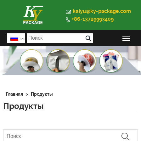

kaiyu@ky-package.com
+86-13729993409


Пер

Главная
>
Продукты
Продукты