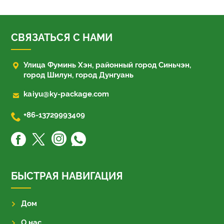
СВЯЗАТЬСЯ С НАМИ

Улица Фуминь Хэн, районный город Синьчэн,
город Шилун, город Дунгуань

kaiyu@ky-package.com

+86-13729993409
БЫСТРАЯ НАВИГАЦИЯ
Дом
О нас