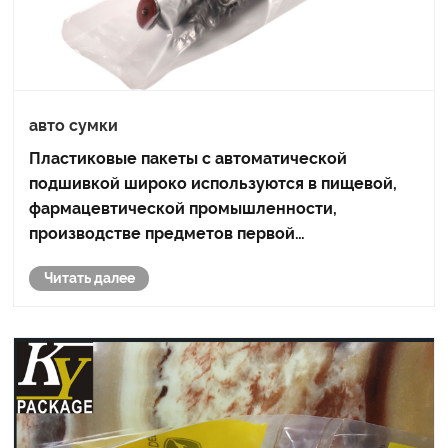
авто сумки
Пластиковые пакеты с автоматической
подшивкой широко используются в пищевой,
фармацевтической промышленности,
производстве предметов первой
необходимости, швейной промышленности и
Читать далее
других областях.