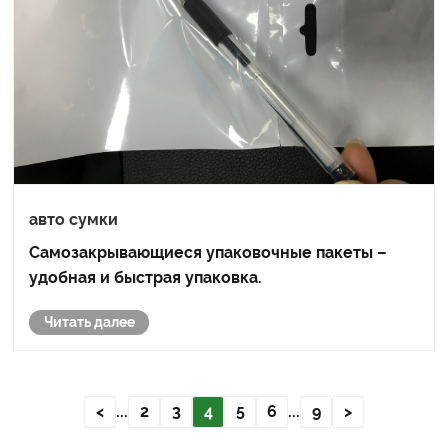
авто сумки
Самозакрывающиеся упаковочные пакеты –
удобная и быстрая упаковка.
Читать далее
<
...
2
3
4
5
6
...
9
>