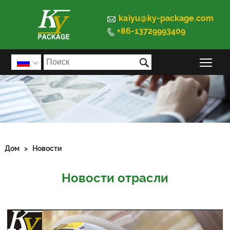

kaiyu@ky-package.com
+86-13729993409


Пер

Дом
>
Новости
Новости отрасли