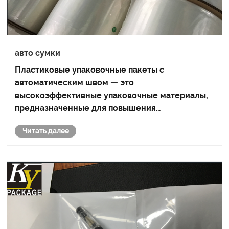
авто сумки
Пластиковые упаковочные пакеты с
автоматическим швом — это
высокоэффективные упаковочные материалы,
предназначенные для повышения
эффективности упаковки и защиты продуктов.
Читать далее
Эти пакеты подходят для автоматических
упаковочных машин, обеспечивая быструю и
точную упаковку, и подходят для нужд
продуктов ......