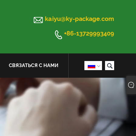

kaiyu@ky-package.com

+86-13729993409

СВЯЗАТЬСЯ С НАМИ
