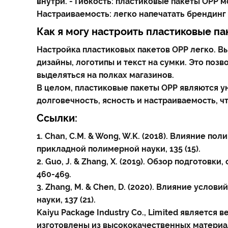
внутри. - Гибкость: пластиковые пакеты OPP 
Настраиваемость: легко напечатать брендинг
Как я могу настроить пластиковые па
Настройка пластиковых пакетов OPP легко. В
дизайны, логотипы и текст на сумки. Это поз
выделяться на полках магазинов.
В целом, пластиковые пакеты OPP являются у
долговечность, ясность и настраиваемость, 
Ссылки:
1. Chan, C.M. & Wong, W.K. (2018). Влияние
прикладной полимерной науки, 135 (15).
2. Guo, J. & Zhang, X. (2019). Обзор подготов
460-469.
3. Zhang, M. & Chen, D. (2020). Влияние усл
науки, 137 (21).
Kaiyu Package Industry Co., Limited являетс
изготовлены из высококачественных материал