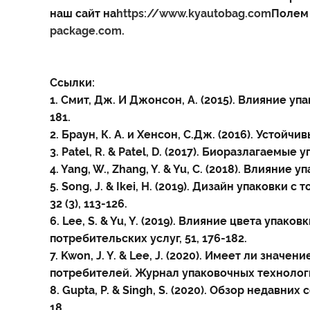
наш сайт на
https://www.kyautobag.com
Полем 
package.com
.
Ссылки:
1. Смит, Дж. И Джонсон, А. (2015). Влияние у
181.
2. Браун, К. А. и Хенсон, С.Дж. (2016). Устой
3. Patel, R. & Patel, D. (2017). Биоразлагаемые
4. Yang, W., Zhang, Y. & Yu, C. (2018). Влияни
5. Song, J. & Ikei, H. (2019). Дизайн упаковк
32 (3), 113-126.
6. Lee, S. & Yu, Y. (2019). Влияние цвета уп
потребительских услуг, 51, 176-182.
7. Kwon, J. Y. & Lee, J. (2020). Имеет ли зн
потребителей. Журнал упаковочных технологи
8. Gupta, P. & Singh, S. (2020). Обзор неда
18.