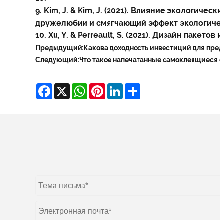
9. Kim, J. & Kim, J. (2021). Влияние экологи
дружелюбии и смягчающий эффект экологичес
10. Xu, Y. & Perreault, S. (2021). Дизайн пак
Предыдущий:
Какова доходность инвестиций для пр
Следующий:
Что такое напечатанные самоклеящиеся 
Facebook
X
WhatsApp
Pinterest
LinkedIn
Share