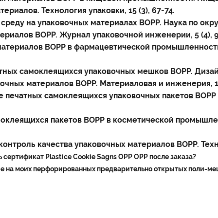
териалов. Технология упаковки, 15 (3), 67-74.
 среду на упаковочных материалах BOPP. Наука по окруж
атериалов BOPP. Журнал упаковочной инженерии, 5 (4), 9
х материалов BOPP в фармацевтической промышленности
чатных самоклеящихся упаковочных мешков BOPP. Дизайн 
овочных материалов BOPP. Материаловая и инженерия, 12 
ание печатных самоклеящихся упаковочных пакетов BOP
самоклеящихся пакетов BOPP в косметической промышленн
 контроль качества упаковочных материалов BOPP. Технол
 сертификат Plastice Cookie Sagns OPP OPP после заказа?
ние на моих перфорированных предварительно открытых поли-ме