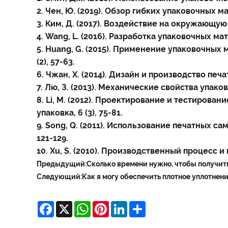
2. Чен, Ю. (2019). Обзор гибких упаковочных ма
3. Ким, Д. (2017). Воздействие на окружающую
4. Wang, L. (2016). Разработка упаковочных м
5. Huang, G. (2015). Применение упаковочны
(2), 57-63.
6. Чжан, Х. (2014). Дизайн и производство пе
7. Лю, З. (2013). Механические свойства упак
8. Li, M. (2012). Проектирование и тестиров
упаковка, 6 (3), 75-81.
9. Song, Q. (2011). Использование печатных 
121-129.
10. Xu, S. (2010). Производственный процесс и
Предыдущий:
Сколько времени нужно, чтобы получить
Следующий:
Как я могу обеспечить плотное уплотне
Facebook
X
WhatsApp
Pinterest
LinkedIn
Share