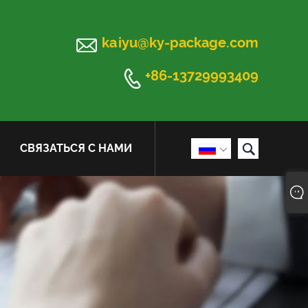

kaiyu@ky-package.com

+86-13729993409

СВЯЗАТЬСЯ С НАМИ
