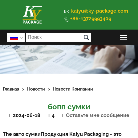

kaiyu@ky-package.com
+86-13729993409


Пер

Главная
>
Новости
>
Новости Компании
бопп сумки
2024-06-18
4
Оставьте мне сообщение
The
авто сумки
Продукция Kaiyu Packaging - это