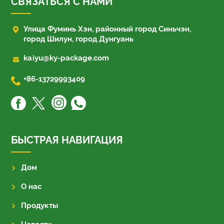
СВЯЗАТЬСЯ С НАМИ

Улица Фуминь Хэн, районный город Синьчэн,
город Шилун, город Дунгуань

kaiyu@ky-package.com

+86-13729993409
БЫСТРАЯ НАВИГАЦИЯ
Дом
О нас
Продукты